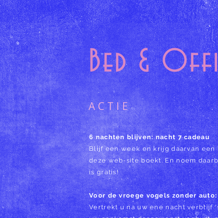
Bed & Of
ACTIE
6 nachten blijven: nacht 7 cadeau
Blijf een week en krijg daarvan een 
deze web-site boekt. En noem daarbi
is gratis!
Voor de vroege vogels zonder auto:
Vertrekt u na uw ene nacht verblijf 