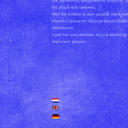
uw aankomst desgewenst yoghurt, pr
En altijd iets lekkers.
Met dit ontbijt is een goede start 
hoeven sjouwen (bijvoorbeeld tijde
fietstocht).
Laat het ons meteen bij uw boeking
met veel plezier.