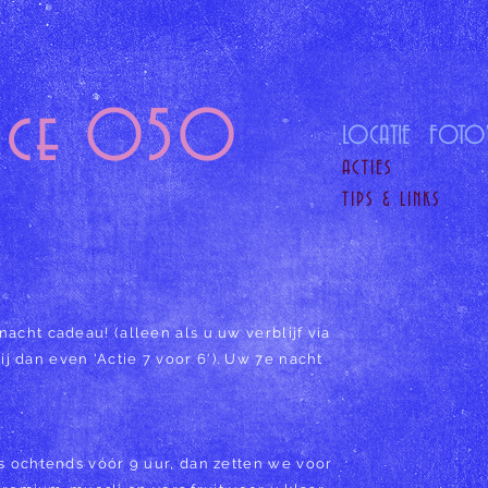
fice 050
LOCATIE
FOTO'
ACTIES
TIPS & LINKS
nacht cadeau! (alleen als u uw verblijf via
j dan even 'Actie 7 voor 6'). Uw 7e nacht
's ochtends vóór 9 uur, dan zetten we
voor