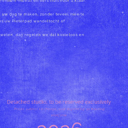
emium-muesli en vers fruit voor u klaar.
van uw dag te maken, zonder teveel mee te
ns uw Pieterpad wandeltocht of
 weten, dan regelen we dat kosteloos en
Detached studio, to be reserved exclusively
Prices subject to change, and depending on booking
platform