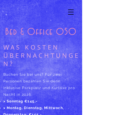
Bed & Office 050
WAS KOSTEN
ÜBERNACHTUNGE
N?
Buchen Sie bei uns? Für zwei
Personen bezahlen Sie denn
inklusive Parkplatz und Kurtaxe pro
Nacht in 2026:
> Sonntag €145,-
> Montag, Dienstag, Mittwoch,
Donnerstag: €155,-