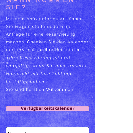
SIE?
Mit dem Anfrageformular können
Sie Fragen stellen oder eine
Anfrage für eine Reservierung
machen. Checken Sie den Kalender
dort erstmal für Ihre Reisedaten.
.
(Ihre Reservierung ist erst
endgültig, wenn Sie nach unserer
Nachricht mit Ihre Zahlung
bestätigt haben.)
Sie sind herzlich Wilkommen!
Verfügbarkeitskalender